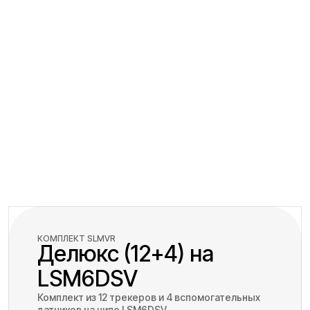
КОМПЛЕКТ SLMVR
Делюкс (12+4) на
LSM6DSV
Комплект из 12 трекеров и 4 вспомогательных
датчиков на чипе LSM6DSV.