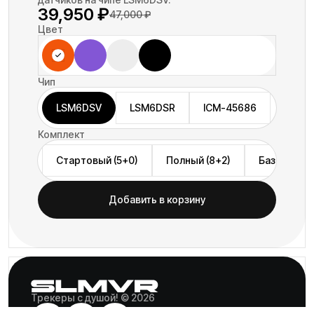
39,950
₽
47,000
₽
Цвет
Чип
LSM6DSV
LSM6DSR
ICM-45686
Комплект
Стартовый (5+0)
Полный (8+2)
Базовый (6
Добавить в корзину
Трекеры с душой! © 2026