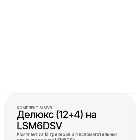
КОМПЛЕКТ SLMVR
Делюкс (12+4) на
LSM6DSV
Комплект из 12 трекеров и 4 вспомогательных
датчиков на чипе LSM6DSV.