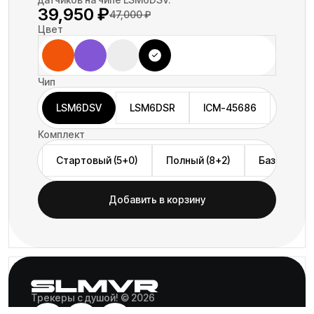
39,950
₽
47,000
₽
Цвет
Чип
LSM6DSV
LSM6DSR
ICM-45686
Комплект
Стартовый (5+0)
Полный (8+2)
Базовый (6
Добавить в корзину
Трекеры с душой! © 2026