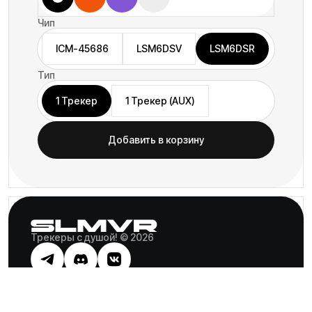
Чип
ICM-45686
LSM6DSV
LSM6DSR
Тип
1 Трекер
1 Трекер (AUX)
Добавить в корзину
Трекеры с душой! © 2026
Отдельная благодарность
SlimeVR.dev
Оплата
Доставка
Гарантия
Трейд-ин
Возврат
Публичная оферта
Политика конфиденциальности