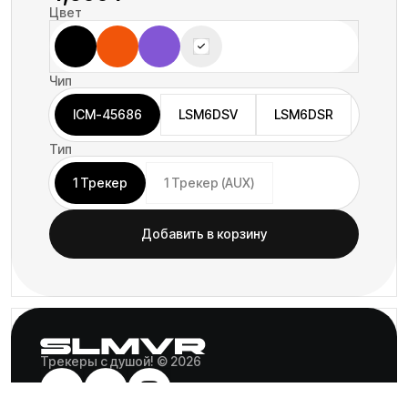
Цвет
Чип
ICM-45686
LSM6DSV
LSM6DSR
Тип
1 Трекер
1 Трекер (AUX)
Добавить в корзину
Трекеры с душой! © 2026